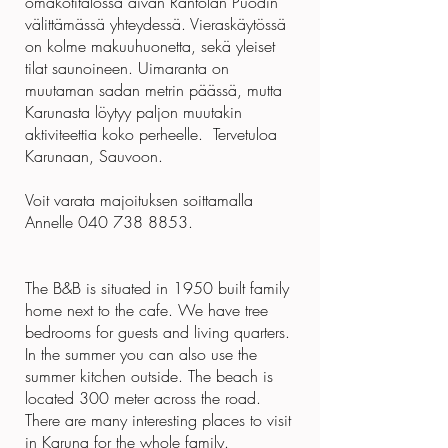
omakotitalossa aivan Rantolan Puodin
välittämässä yhteydessä. Vieraskäytössä
on kolme makuuhuonetta, sekä yleiset
tilat saunoineen. Uimaranta on
muutaman sadan metrin päässä, mutta
Karunasta löytyy paljon muutakin
aktiviteettia koko perheelle. Tervetuloa
Karunaan, Sauvoon.
Voit varata majoituksen soittamalla
Annelle 040 738 8853.
The B&B is situated in 1950 built family
home next to the cafe. We have tree
bedrooms for guests and living quarters.
In the summer you can also use the
summer kitchen outside. The beach is
located 300 meter across the road.
There are many interesting places to visit
in Karuna for the whole family.