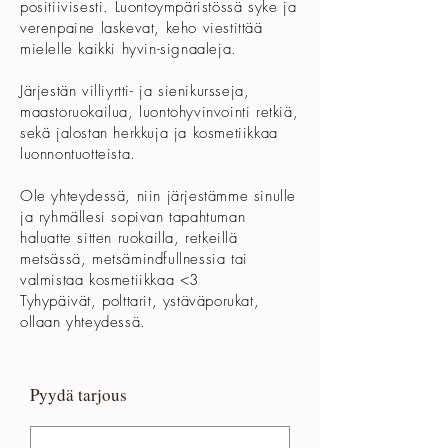
positiivisesti. Luontoympäristössä syke ja
verenpaine laskevat, keho viestittää
mielelle kaikki hyvin-signaaleja.
Järjestän villiyrtti- ja sienikursseja,
maastoruokailua, luontohyvinvointi retkiä,
sekä jalostan herkkuja ja kosmetiikkaa
luonnontuotteista.
Ole yhteydessä, niin järjestämme sinulle
ja ryhmällesi sopivan tapahtuman
haluatte sitten ruokailla, retkeillä
metsässä, metsämindfullnessia tai
valmistaa kosmetiikkaa <3
Tyhypäivät, polttarit, ystäväporukat,
ollaan yhteydessä.
Pyydä tarjous